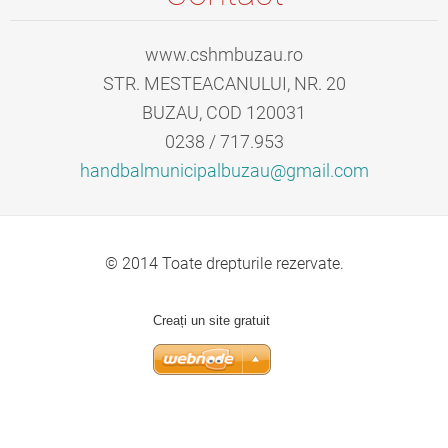
www.cshmbuzau.ro
STR. MESTEACANULUI, NR. 20
BUZAU, COD 120031
0238 / 717.953
handbalm
unicipal
buzau@gm
ail.com
© 2014 Toate drepturile rezervate.
Creați un site gratuit