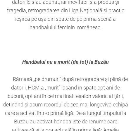
datoriile s-au adunat, iar inevitabil s-a produs şi
tragedia, retrogradarea din Liga Naţională şi practic
ieşirea pe uşa din spate de pe prima scenă a
handbalului feminin românesc.
Handbalul nu a murit (de tot) la Buzău
Rămasă „pe drumuri” după retrogradare şi plină de
datorii, HCM a „murit” lăsând în spate opt ani de
bucurii, opt ani în cel mai înalt eşalon valoric al ţării,
deţinând şi acum recordul de cea mai longevivă echipă
care a activat într-o primă ligă. De-a lungul timpului la
Buzău au activat handbaliste de renume care
activează şi la ora actuală în prima ligă: Amelia