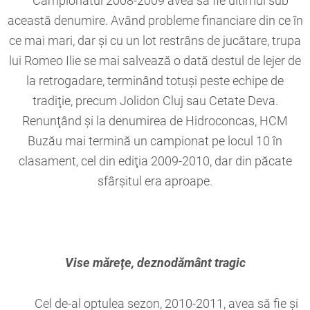
Campionatul 2008-2009 avea să fie ultimul sub
această denumire. Având probleme financiare din ce în
ce mai mari, dar şi cu un lot restrâns de jucătare, trupa
lui Romeo Ilie se mai salvează o dată destul de lejer de
la retrogadare, terminând totuşi peste echipe de
tradiţie, precum Jolidon Cluj sau Cetate Deva.
Renunţând şi la denumirea de Hidroconcas, HCM
Buzău mai termină un campionat pe locul 10 în
clasament, cel din ediţia 2009-2010, dar din păcate
sfârşitul era aproape.
Vise măreţe, deznodământ tragic
Cel de-al optulea sezon, 2010-2011, avea să fie şi