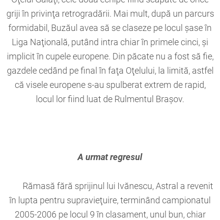
griji în privinţa retrogradării. Mai mult, după un parcurs
formidabil, Buzăul avea să se claseze pe locul şase în
Liga Naţională, putând intra chiar în primele cinci, şi
implicit în cupele europene. Din păcate nu a fost să fie,
gazdele cedând pe final în faţa Oţelului, la limită, astfel
că visele europene s-au spulberat extrem de rapid,
locul lor fiind luat de Rulmentul Braşov.
A urmat regresul
Rămasă fără sprijinul lui Ivănescu, Astral a revenit
în lupta pentru supravieţuire, terminând campionatul
2005-2006 pe locul 9 în clasament, unul bun, chiar