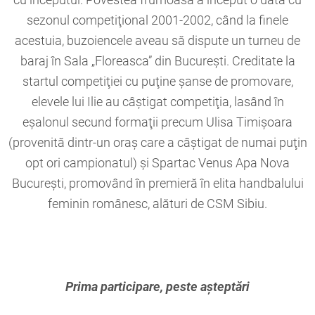
cu începutul. Povestea frumoasă a început o dată cu
sezonul competiţional 2001-2002, când la finele
acestuia, buzoiencele aveau să dispute un turneu de
baraj în Sala „Floreasca” din Bucureşti. Creditate la
startul competiţiei cu puţine şanse de promovare,
elevele lui Ilie au câştigat competiţia, lasând în
eşalonul secund formaţii precum Ulisa Timişoara
(provenită dintr-un oraş care a câştigat de numai puţin
opt ori campionatul) şi Spartac Venus Apa Nova
Bucureşti, promovând în premieră în elita handbalului
feminin românesc, alături de CSM Sibiu.
Prima participare, peste aşteptări