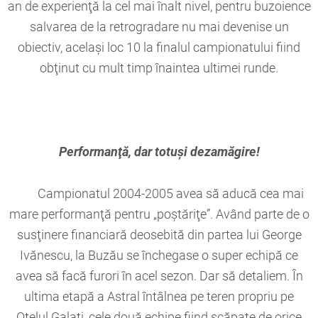
an de experienţă la cel mai înalt nivel, pentru buzoience
salvarea de la retrogradare nu mai devenise un
obiectiv, acelaşi loc 10 la finalul campionatului fiind
obţinut cu mult timp înaintea ultimei runde.
Performanţă, dar totuşi dezamăgire!
Campionatul 2004-2005 avea să aducă cea mai
mare performanţă pentru „poştăriţe”. Având parte de o
susţinere financiară deosebită din partea lui George
Ivănescu, la Buzău se închegase o super echipă ce
avea să facă furori în acel sezon. Dar să detaliem. În
ultima etapă a Astral întâlnea pe teren propriu pe
Oţelul Galaţi, cele două echipe fiind scăpate de orice