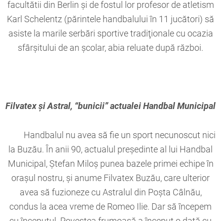
facultătii din Berlin şi de fostul lor profesor de atletism
Karl Schelentz (părintele handbalului în 11 jucători) să
asiste la marile serbări sportive tradiţionale cu ocazia
sfârşitului de an şcolar, abia reluate după război.
Filvatex şi Astral, “bunicii” actualei Handbal Municipal
Handbalul nu avea să fie un sport necunoscut nici
la Buzău. În anii 90, actualul preşedinte al lui Handbal
Municipal, Ştefan Miloş punea bazele primei echipe în
oraşul nostru, şi anume Filvatex Buzău, care ulterior
avea să fuzioneze cu Astralul din Poşta Câlnău,
condus la acea vreme de Romeo Ilie. Dar să începem