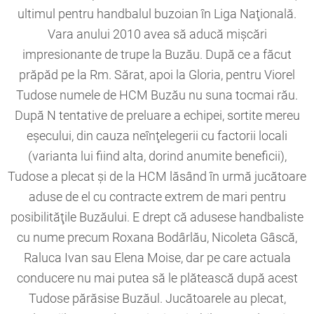
ultimul pentru handbalul buzoian în Liga Naţională.
Vara anului 2010 avea să aducă mişcări
impresionante de trupe la Buzău. După ce a făcut
prăpăd pe la Rm. Sărat, apoi la Gloria, pentru Viorel
Tudose numele de HCM Buzău nu suna tocmai rău.
După N tentative de preluare a echipei, sortite mereu
eşecului, din cauza neînţelegerii cu factorii locali
(varianta lui fiind alta, dorind anumite beneficii),
Tudose a plecat şi de la HCM lăsând în urmă jucătoare
aduse de el cu contracte extrem de mari pentru
posibilităţile Buzăului. E drept că adusese handbaliste
cu nume precum Roxana Bodârlău, Nicoleta Gâscă,
Raluca Ivan sau Elena Moise, dar pe care actuala
conducere nu mai putea să le plătească după acest
Tudose părăsise Buzăul. Jucătoarele au plecat,