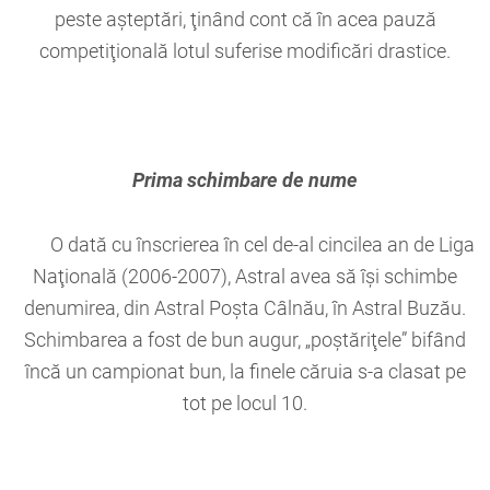
peste aşteptări, ţinând cont că în acea pauză
competiţională lotul suferise modificări drastice.
Prima schimbare de nume
O dată cu înscrierea în cel de-al cincilea an de Liga
Naţională (2006-2007), Astral avea să îşi schimbe
denumirea, din Astral Poşta Câlnău, în Astral Buzău.
Schimbarea a fost de bun augur, „poştăriţele” bifând
încă un campionat bun, la finele căruia s-a clasat pe
tot pe locul 10.