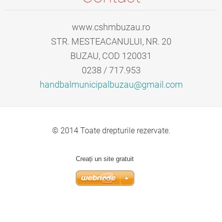
www.cshmbuzau.ro
STR. MESTEACANULUI, NR. 20
BUZAU, COD 120031
0238 / 717.953
handbalm
unicipal
buzau@gm
ail.com
© 2014 Toate drepturile rezervate.
Creați un site gratuit